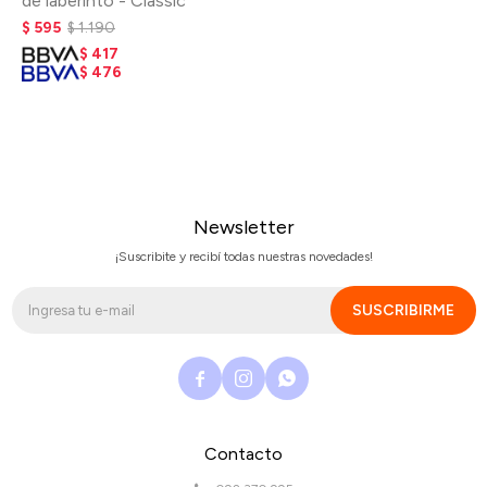
de laberinto - Classic
$
595
$
1.190
$
417
$
476
Newsletter
¡Suscribite y recibí todas nuestras novedades!
SUSCRIBIRME



Contacto