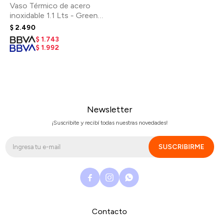
Vaso Térmico de acero
inoxidable 1.1 Lts - Green
House
$
2.490
$
1.743
$
1.992
Newsletter
¡Suscribite y recibí todas nuestras novedades!
SUSCRIBIRME



Contacto