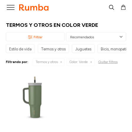

TERMOS Y OTROS EN COLOR VERDE
Recomendados
Estilo de vida
Termos y otros
Juguetes
Bicis, monopatines 
Quitar filtros
Filtrando por:
Termos y otros
Color:
Verde