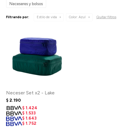
Neceseres y bolsos
Quitar filtros
Filtrando por:
Estilo de vida
Color:
Azul
Neceser Set x2 - Lake
$
2.190
$
1.424
$
1.533
$
1.643
$
1.752