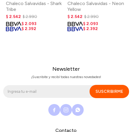
Chaleco Salvavidas - Shark
Chaleco Salvavidas - Neon
Tribe
Yellow
$
2.542
$
2.990
$
2.542
$
2.990
$
2.093
$
2.093
$
2.392
$
2.392
Newsletter
¡Suscribite y recibí todas nuestras novedades!
SUSCRIBIRME



Contacto