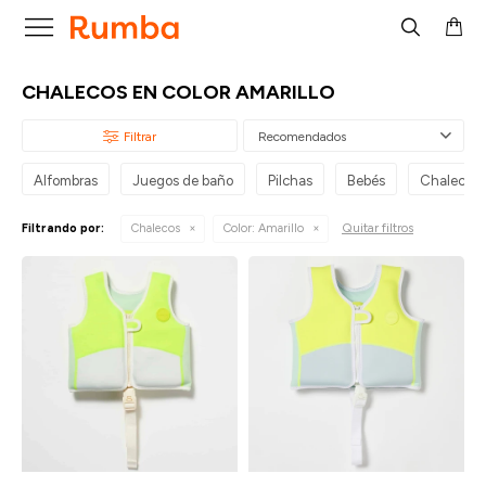

CHALECOS EN COLOR AMARILLO
Recomendados
Alfombras
Juegos de baño
Pilchas
Bebés
Chalecos
Quitar filtros
Filtrando por:
Chalecos
Color:
Amarillo