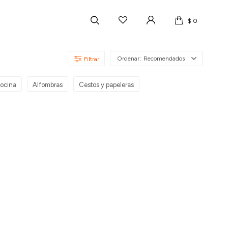
$
0
Recomendados
cocina
Alfombras
Cestos y papeleras