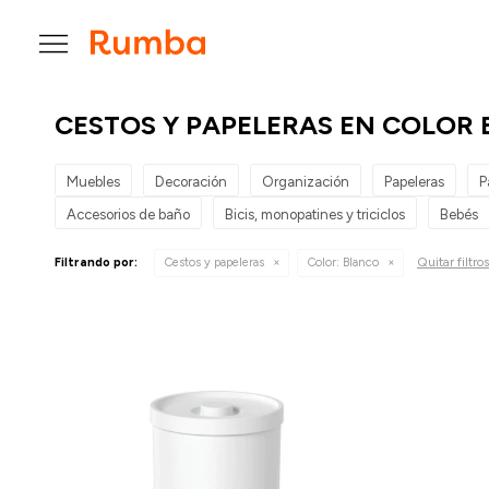

CESTOS Y PAPELERAS EN COLOR
Muebles
Decoración
Organización
Papeleras
P
Accesorios de baño
Bicis, monopatines y triciclos
Bebés
Quitar filtros
Filtrando por:
Cestos y papeleras
Color:
Blanco