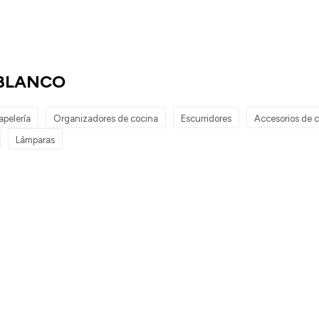
 BLANCO
apelería
Organizadores de cocina
Escurridores
Accesorios de 
Lámparas