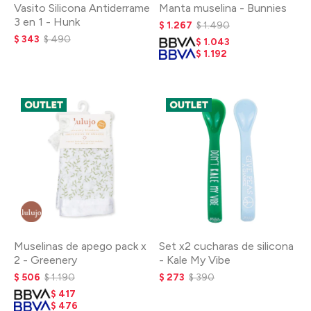
Vasito Silicona Antiderrame
Manta muselina - Bunnies
3 en 1 - Hunk
$
1.267
$
1.490
$
343
$
490
$
1.043
$
1.192
Muselinas de apego pack x
Set x2 cucharas de silicona
2 - Greenery
- Kale My Vibe
$
506
$
1.190
$
273
$
390
$
417
$
476