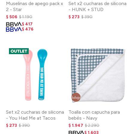
Muselinas de apego pack x
Set x2 cucharas de silicona
2 - Star
- HUNK + STUD
$
506
$
1.190
$
273
$
390
$
417
$
476
Set x2 cucharas de silicona
Toalla con capucha para
- You Had Me at Tacos
bebés - Navy
$
273
$
390
$
1.947
$
2.290
$
1.603