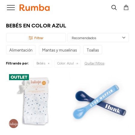

BEBÉS EN COLOR AZUL
Recomendados
Alimentación
Mantas y muselinas
Toallas
Quitar filtros
Filtrando por:
Bebés
Color:
Azul