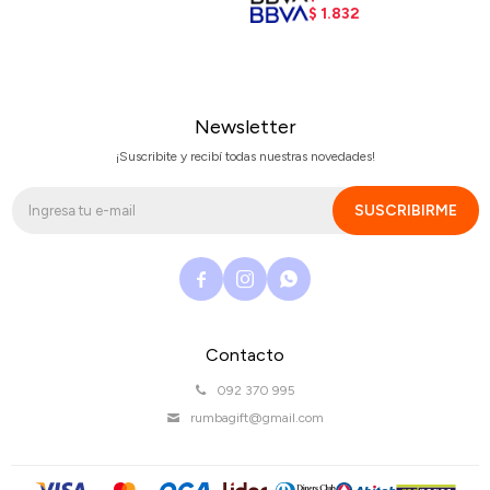
$
1.832
Newsletter
¡Suscribite y recibí todas nuestras novedades!
SUSCRIBIRME



Contacto
092 370 995
rumbagift@gmail.com