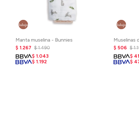
Manta muselina - Bunnies
Muselinas 
$
1.267
$
1.490
$
506
$
1.
$
1.043
$
4
$
1.192
$
4