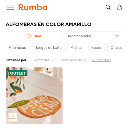

ALFOMBRAS EN COLOR AMARILLO
Recomendados
Alfombras
Juegos de baño
Pilchas
Bebés
Chalecos
Quitar filtros
Filtrando por:
Alfombras
Color:
Amarillo