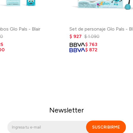
bos Glo Pals - Blair
Set de personaje Glo Pals - Bl
50
$
927
$
1.090
25
$
763
00
$
872
Newsletter
SUSCRIBIRME