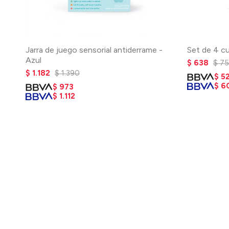
Jarra de juego sensorial antiderrame -
Set de 4 cu
Azul
$
638
$
7
$
1.182
$
1.390
$
5
$
6
$
973
$
1.112