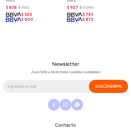
Alex
Alex
$
638
$
750
$
927
$
1.090
$
525
$
763
$
600
$
872
Newsletter
¡Suscribite y recibí todas nuestras novedades!
SUSCRIBIRME



Contacto