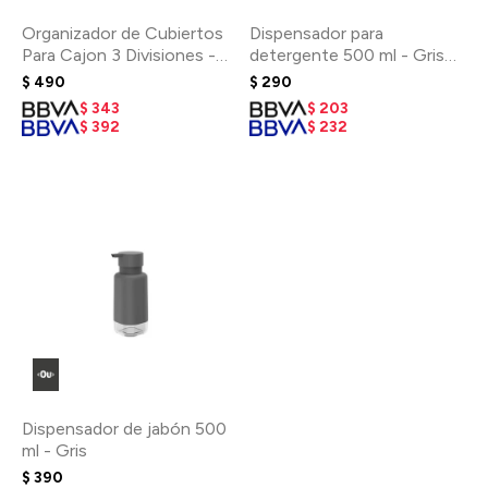
Organizador de Cubiertos
Dispensador para
Para Cajon 3 Divisiones -
detergente 500 ml - Gris
Gris Oscuro
Oscuro
$
490
$
290
$
343
$
203
$
392
$
232
Dispensador de jabón 500
ml - Gris
$
390