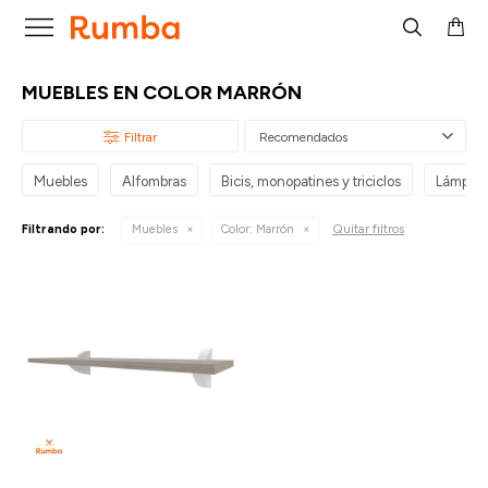

MUEBLES EN COLOR MARRÓN
Recomendados
Muebles
Alfombras
Bicis, monopatines y triciclos
Lámpar
Quitar filtros
Filtrando por:
Muebles
Color:
Marrón