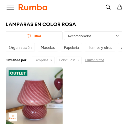

LÁMPARAS EN COLOR ROSA
Recomendados
Organización
Macetas
Papelería
Termos y otros
Alf
Quitar filtros
Filtrando por:
Lámparas
Color:
Rosa