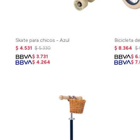
Skate para chicos - Azul
Bicicleta d
$
4.531
$
5.330
$
8.364
$
$
3.731
$
6
$
4.264
$
7