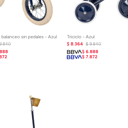
e balanceo sin pedales - Azul
Triciclo - Azul
9.840
$
8.364
$
9.840
.888
$
6.888
.872
$
7.872