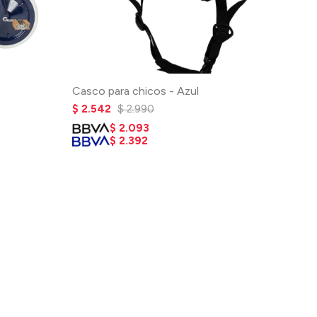
Casco para chicos - Azul
$
2.542
$
2.990
$
2.093
$
2.392