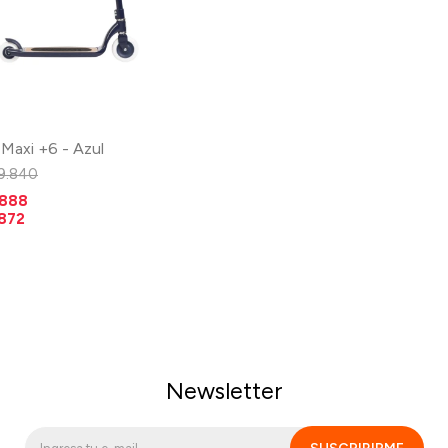
Maxi +6 - Azul
9.840
.888
.872
Newsletter