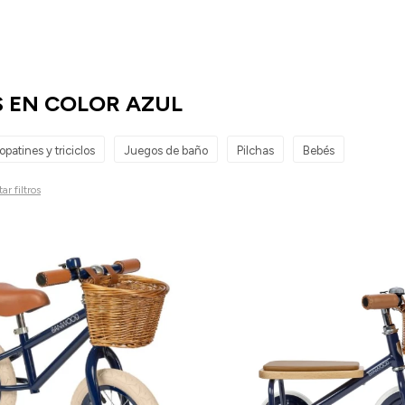
S EN COLOR AZUL
opatines y triciclos
Juegos de baño
Pilchas
Bebés
ar filtros