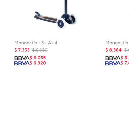
Monopatín +3 - Azul
Monopatín 
$
7.353
$
8.650
$
8.364
$
$
6.055
$
6
$
6.920
$
7