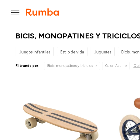

BICIS, MONOPATINES Y TRICICLO
Juegos infantiles
Estilo de vida
Juguetes
Bicis, mon
Quit
Filtrando por:
Bicis, monopatines y triciclos
Color:
Azul