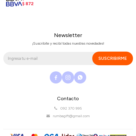
$
872
Newsletter
¡Suscribite y recibí todas nuestras novedades!
SUSCRIBIRME



Contacto
092 370 995
rumbagift@gmail.com