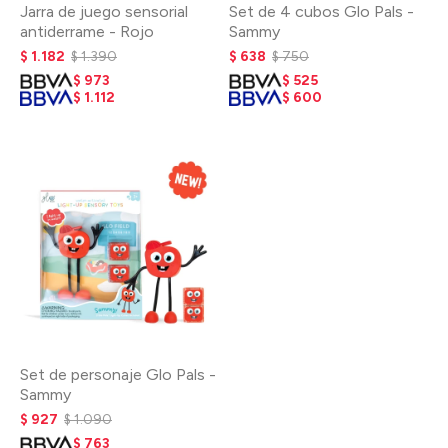
Jarra de juego sensorial
Set de 4 cubos Glo Pals -
antiderrame - Rojo
Sammy
$
1.182
$
1.390
$
638
$
750
$
973
$
525
$
1.112
$
600
Set de personaje Glo Pals -
Sammy
$
927
$
1.090
$
763